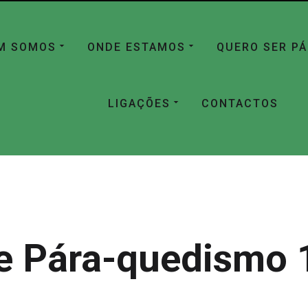
M SOMOS
ONDE ESTAMOS
QUERO SER P
LIGAÇÕES
CONTACTOS
e Pára-quedismo 