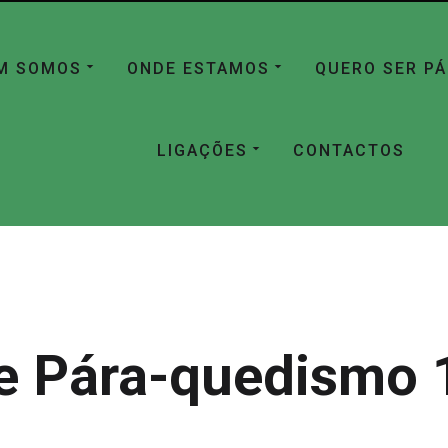
M SOMOS
ONDE ESTAMOS
QUERO SER P
LIGAÇÕES
CONTACTOS
e Pára-quedismo 