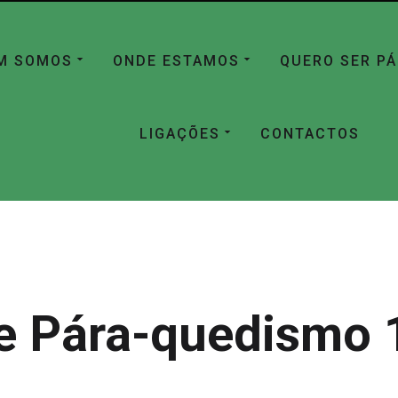
M SOMOS
ONDE ESTAMOS
QUERO SER P
LIGAÇÕES
CONTACTOS
e Pára-quedismo 