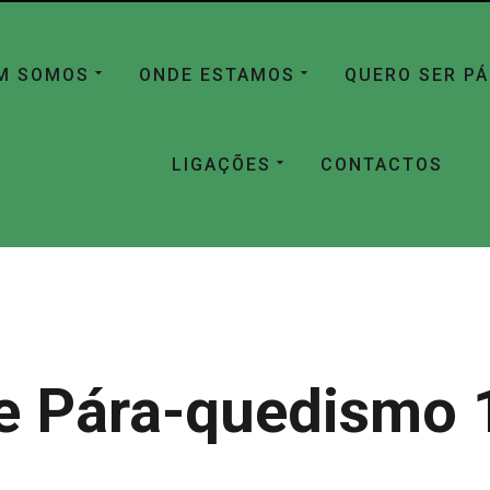
M SOMOS
ONDE ESTAMOS
QUERO SER P
LIGAÇÕES
CONTACTOS
e Pára-quedismo 