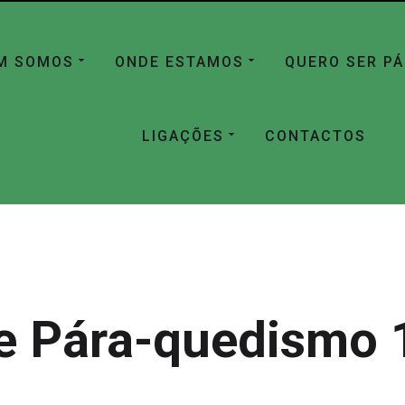
M SOMOS
ONDE ESTAMOS
QUERO SER P
LIGAÇÕES
CONTACTOS
e Pára-quedismo 