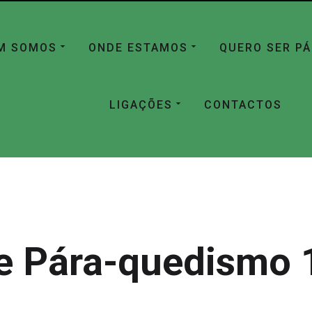
M SOMOS
ONDE ESTAMOS
QUERO SER P
LIGAÇÕES
CONTACTOS
e Pára-quedismo 