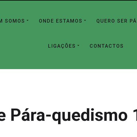
M SOMOS
ONDE ESTAMOS
QUERO SER P
LIGAÇÕES
CONTACTOS
e Pára-quedismo 