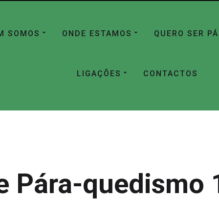
M SOMOS
ONDE ESTAMOS
QUERO SER P
LIGAÇÕES
CONTACTOS
e Pára-quedismo 