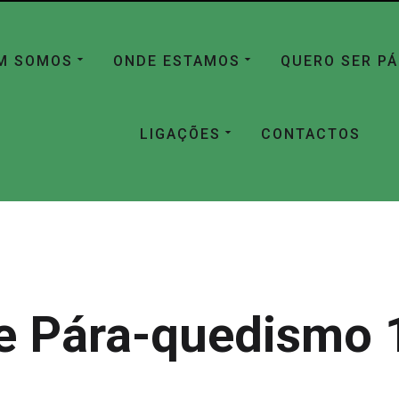
M SOMOS
ONDE ESTAMOS
QUERO SER P
LIGAÇÕES
CONTACTOS
e Pára-quedismo 