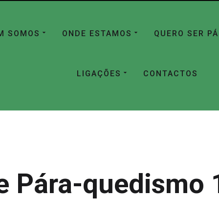
M SOMOS
ONDE ESTAMOS
QUERO SER P
LIGAÇÕES
CONTACTOS
e Pára-quedismo 