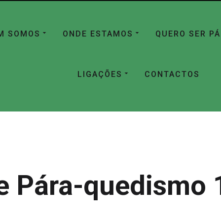
M SOMOS
ONDE ESTAMOS
QUERO SER P
LIGAÇÕES
CONTACTOS
e Pára-quedismo 