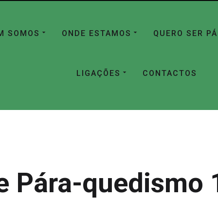
M SOMOS
ONDE ESTAMOS
QUERO SER P
LIGAÇÕES
CONTACTOS
e Pára-quedismo 