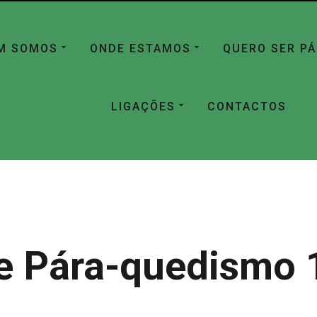
M SOMOS
ONDE ESTAMOS
QUERO SER P
LIGAÇÕES
CONTACTOS
e Pára-quedismo 