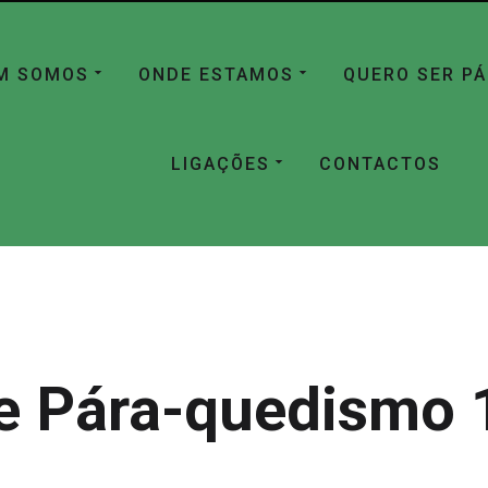
M SOMOS
ONDE ESTAMOS
QUERO SER P
LIGAÇÕES
CONTACTOS
e Pára-quedismo 