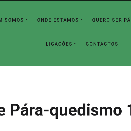
M SOMOS
ONDE ESTAMOS
QUERO SER P
LIGAÇÕES
CONTACTOS
e Pára-quedismo 