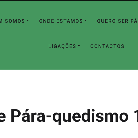
M SOMOS
ONDE ESTAMOS
QUERO SER P
LIGAÇÕES
CONTACTOS
e Pára-quedismo 