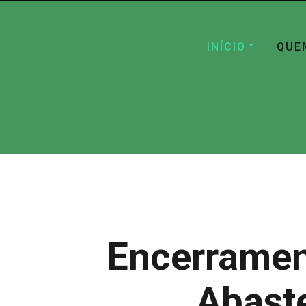
INÍCIO
QUE
Encerrament
Abast